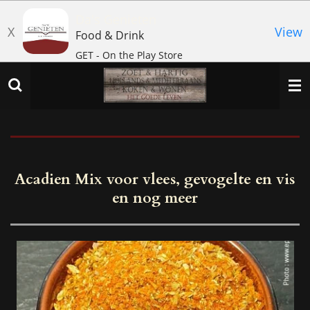
Ga
Da's Genieten
direct
X
View
Food & Drink
naar
GET - On the Play Store
de
hoofdinhoud
Acadien Mix voor vlees, gevogelte en vis
en nog meer