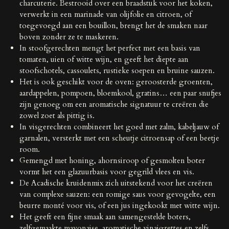
charcuterie. Bestrooid over een braadstuk voor het koken,
verwerkt in een marinade van olijfolie en citroen, of
toegevoegd aan een bouillon, brengt het de smaken naar
boven zonder ze te maskeren.
In stoofgerechten mengt het perfect met een basis van
tomaten, uien of witte wijn, en geeft het diepte aan
stoofschotels, cassoulets, rustieke soepen en bruine sauzen.
Het is ook geschikt voor de oven: geroosterde groenten,
aardappelen, pompoen, bloemkool, gratins… een paar snufjes
zijn genoeg om een ​​aromatische signatuur te creëren die
zowel zoet als pittig is.
In visgerechten combineert het goed met zalm, kabeljauw of
garnalen, versterkt met een scheutje citroensap of een beetje
room.
Gemengd met honing, ahornsiroop of gesmolten boter
vormt het een glazuurbasis voor gegrild vlees en vis.
De Acadische kruidenmix zich uitstekend voor het creëren
van complexe sauzen: een romige saus voor gevogelte, een
beurre monté voor vis, of een jus ingekookt met witte wijn.
Het geeft een fijne smaak aan samengestelde boters,
zelfgemaakte mayonaise, aromatische vinaigrettes en zelfs