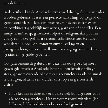
mix definieert.
In de keuken kan de Acadische mix zowel droog als in marinades
worden gebruikt. Het is een perfecte aanvulling op gegrild of
geroosterd vlees – kip, varkensvlees, rundvlees of lamsvlees –
en combineert goddelijk met witvis, garnalen of coquilles. Een
snufje in maïssoep, groentestoofpot of zelfgemaakte poutine
voegt een onvergelijkbare aromatische diepte toe. Het doet
wonderen in bouillon, tomatensauzen, vullingen en
pastagerechten, en is een welkome toevoeging aan omeletten,
gratins en gegrilde groenten.
Op gastronomisch gebied past deze mix ook goed bij meer
gewaagde creaties: Acadische boter bij een kreeft of ribeye
steak, gearomatiseerde olie om een ​​zeevruchtensalade op smaak
te brengen, of zelfs een kruidenkorst op een geroosterde
visfilet.
In de keuken is deze mix een universele bondgenoot voor
alle soorten gerechten. Het verbetert zowel wit vlees (kip,
kalkoen, kalfsvlees) als rood vlees of zelfgemaakte