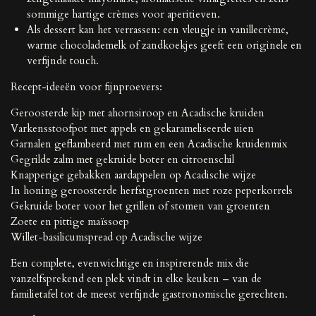
sommige hartige crèmes voor aperitieven.
Als dessert kan het verrassen: een vleugje in vanillecrème,
warme chocolademelk of zandkoekjes geeft een originele en
verfijnde touch.
Recept-ideeën voor fijnproevers:
Geroosterde kip met ahornsiroop en Acadische kruiden
Varkensstoofpot met appels en gekarameliseerde uien
Garnalen geflambeerd met rum en een Acadische kruidenmix
Gegrilde zalm met gekruide boter en citroenschil
Knapperige gebakken aardappelen op Acadische wijze
In honing geroosterde herfstgroenten met roze peperkorrels
Gekruide boter voor het grillen of stomen van groenten
Zoete en pittige maïssoep
Willet-basilicumspread op Acadische wijze
Een complete, evenwichtige en inspirerende mix die
vanzelfsprekend een plek vindt in elke keuken – van de
familietafel tot de meest verfijnde gastronomische gerechten.