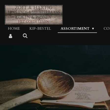
Ga
direct
naar
de
hoofdinhoud
HOME
KIP-BESTEL
ASSORTIMENT
CO