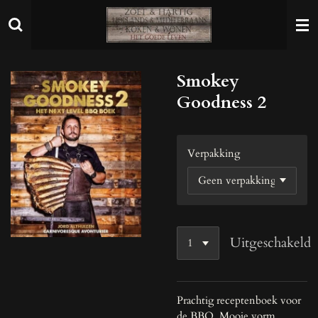
Ga
direct
naar
de
Smokey
hoofdinhoud
Goodness 2
Verpakking
Uitgeschakeld
Prachtig receptenboek voor
de BBQ. Mooie vorm