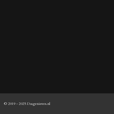
© 2019 - 2025 Dasgenieten.nl