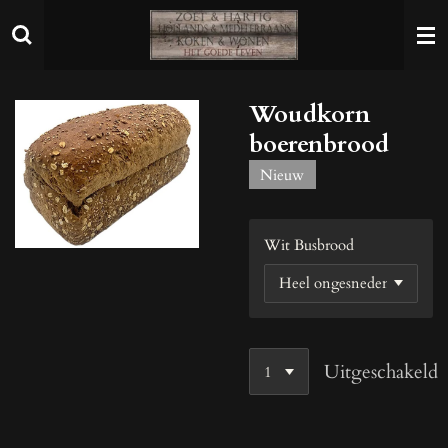
Ga
direct
naar
de
Woudkorn
hoofdinhoud
boerenbrood
Nieuw
Wit Busbrood
Uitgeschakeld