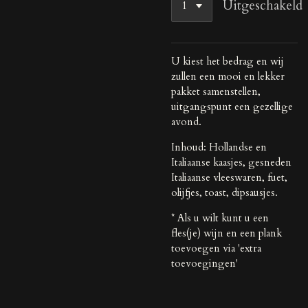
Uitgeschakeld
U kiest het bedrag en wij
zullen een mooi en lekker
pakket samenstellen,
uitgangspunt een gezellige
avond.
Inhoud: Hollandse en
Italiaanse kaasjes, gesneden
Italiaanse vleeswaren, fuet,
olijfjes, toast, dipsausjes.
* Als u wilt kunt u een
fles(je) wijn en een plank
toevoegen via 'extra
toevoegingen'