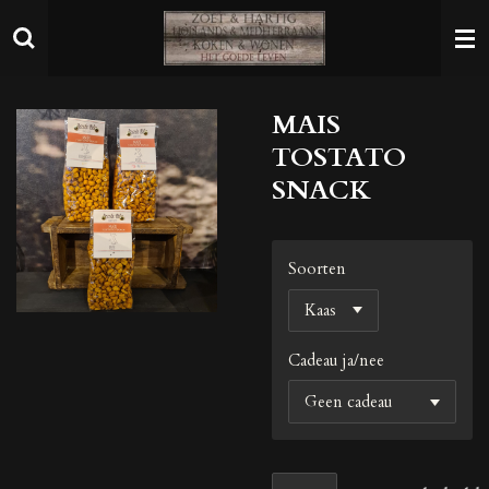
Ga
direct
naar
de
MAIS
hoofdinhoud
TOSTATO
SNACK
Soorten
Cadeau ja/nee