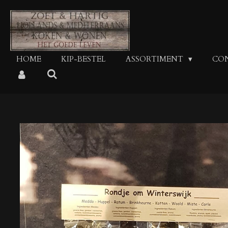
Ga
direct
naar
de
hoofdinhoud
HOME
KIP-BESTEL
ASSORTIMENT
CO