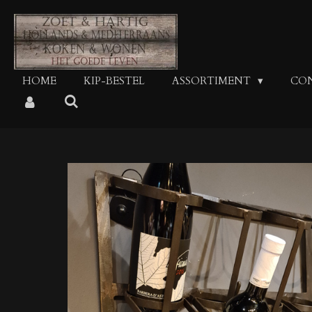
Ga
direct
naar
de
hoofdinhoud
HOME
KIP-BESTEL
ASSORTIMENT
CO