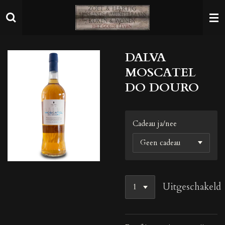
Ga
direct
naar
de
DALVA
hoofdinhoud
MOSCATEL
DO DOURO
Cadeau ja/nee
Uitgeschakeld