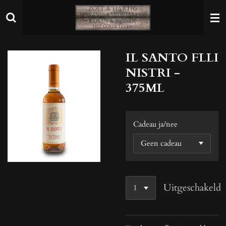
Ga
direct
naar
de
IL SANTO FLLI
hoofdinhoud
NISTRI -
375ML
Cadeau ja/nee
Uitgeschakeld