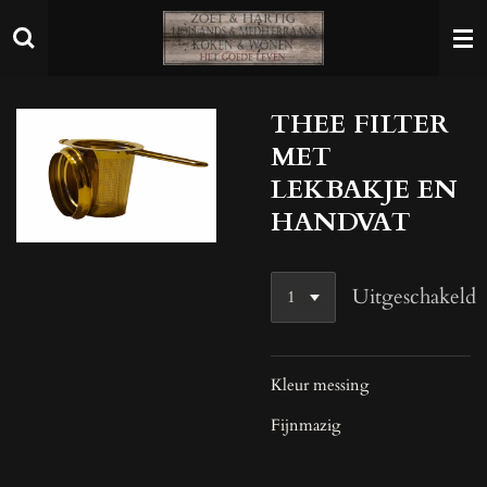
Ga
direct
naar
de
THEE FILTER
hoofdinhoud
MET
LEKBAKJE EN
HANDVAT
Uitgeschakeld
Kleur messing
Fijnmazig