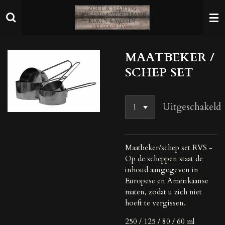
Ga
direct
naar
de
MAATBEKER /
hoofdinhoud
SCHEP SET
Uitgeschakeld
Maatbeker/schep set RVS -
Op de scheppen staat de
inhoud aangegeven in
Europese en Amerikaanse
maten, zodat u zich niet
hoeft te vergissen.
250 / 125 / 80 / 60 ml