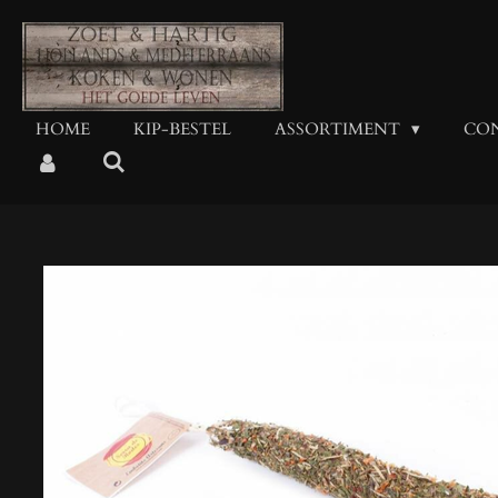
Ga
direct
naar
de
hoofdinhoud
HOME
KIP-BESTEL
ASSORTIMENT
CO