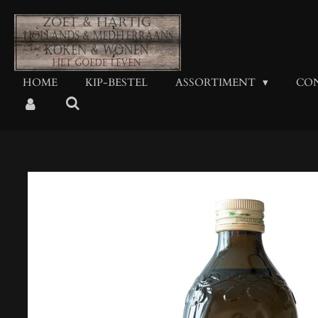
Ga
direct
naar
de
hoofdinhoud
HOME
KIP-BESTEL
ASSORTIMENT
CO