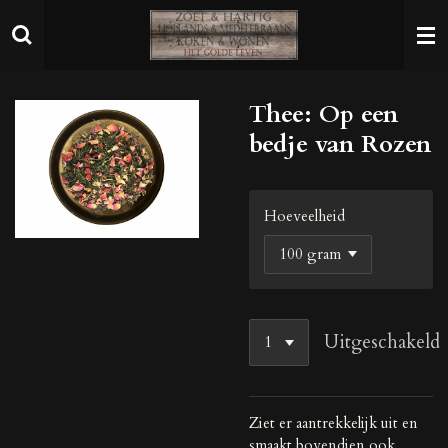
Ga
direct
naar
de
Thee: Op een
hoofdinhoud
bedje van Rozen
Hoeveelheid
Uitgeschakeld
Ziet er aantrekkelijk uit en
smaakt bovendien ook