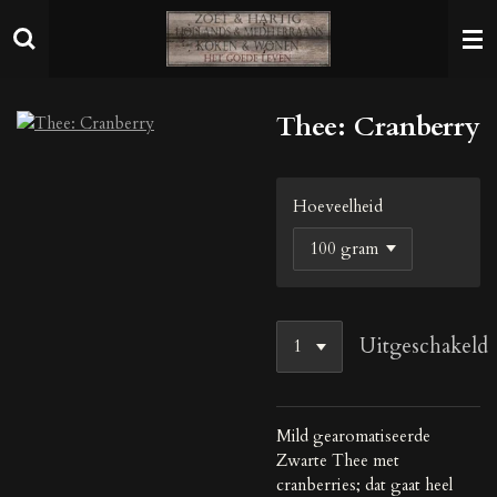
Ga
direct
naar
de
Thee: Cranberry
hoofdinhoud
Hoeveelheid
Uitgeschakeld
Mild gearomatiseerde
Zwarte Thee met
cranberries; dat gaat heel