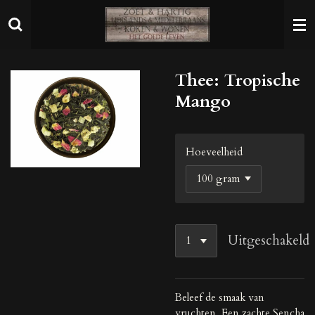
Ga
direct
naar
de
Thee: Tropische
hoofdinhoud
Mango
Hoeveelheid
Uitgeschakeld
Beleef de smaak van
vruchten. Een zachte Sencha