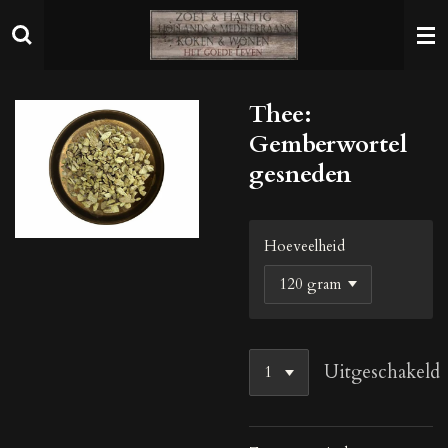
Ga
direct
naar
de
Thee:
hoofdinhoud
Gemberwortel
gesneden
Hoeveelheid
Uitgeschakeld