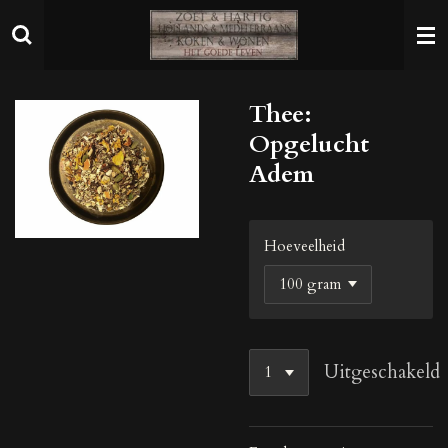
Ga
direct
naar
de
Thee:
hoofdinhoud
Opgelucht
Adem
Hoeveelheid
Uitgeschakeld