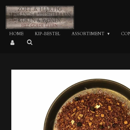
Ga
direct
naar
de
hoofdinhoud
HOME
KIP-BESTEL
ASSORTIMENT
CO