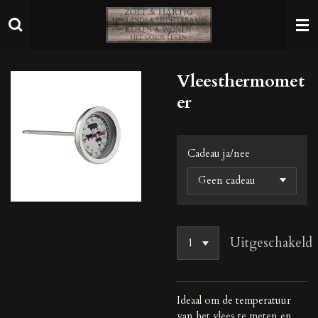
Ga
direct
naar
de
Vleesthermomet
hoofdinhoud
er
Cadeau ja/nee
Uitgeschakeld
Ideaal om de temperatuur
van het vlees te meten en