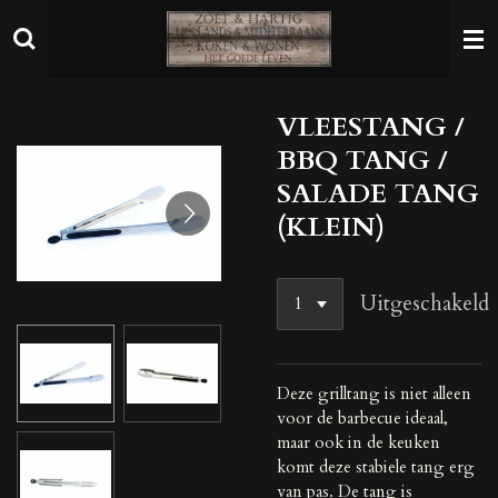
Ga
direct
naar
de
VLEESTANG /
hoofdinhoud
BBQ TANG /
SALADE TANG
(KLEIN)
Uitgeschakeld
Deze grilltang is niet alleen
voor de barbecue ideaal,
maar ook in de keuken
komt deze stabiele tang erg
van pas. De tang is