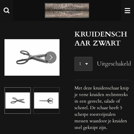
Ga
direct
naar
de
KRUIDENSCH
hoofdinhoud
AAR ZWART
Uitgeschakeld
Met deze kruidenschaar knip
je verse kruiden rechtstreeks
in een gerecht, salade of
schotel. De schaar heeft 5
scherpe roestvrijstalen
messen waardoor je kruiden
snel geknipt zijn.