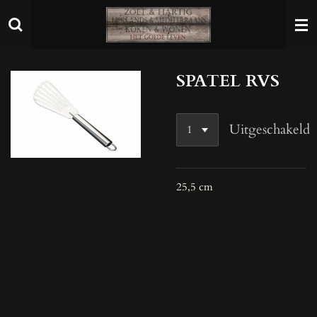
Ga
direct
naar
de
SPATEL RVS
hoofdinhoud
Uitgeschakeld
25,5 cm