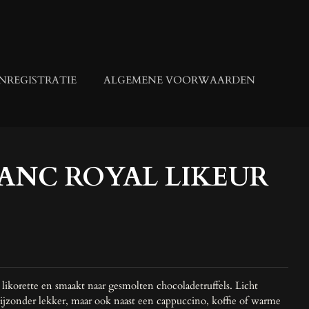
NREGISTRATIE
ALGEMENE VOORWAARDEN
ANC ROYAL LIKEUR
 likorette en smaakt naar gesmolten chocoladetruffels. Licht
bijzonder lekker, maar ook naast een cappuccino, koffie of warme