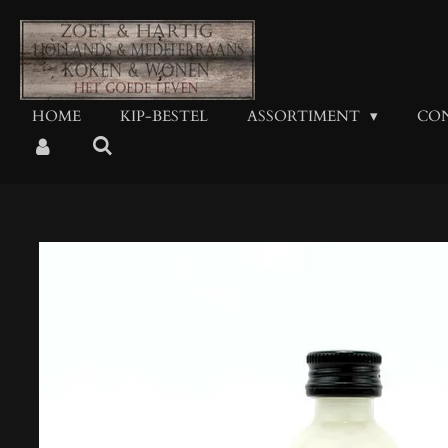
Ga
direct
naar
de
hoofdinhoud
HOME
KIP-BESTEL
ASSORTIMENT
CO