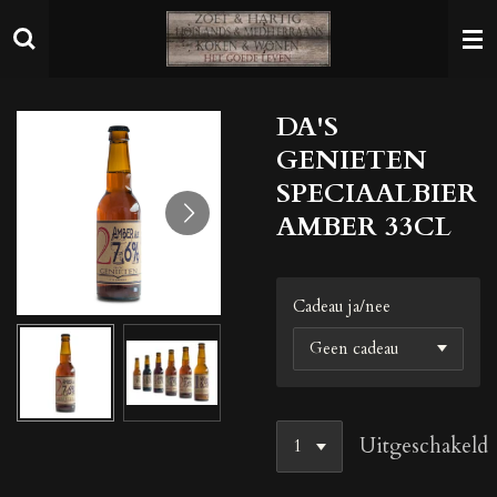
Ga
direct
naar
de
DA'S
hoofdinhoud
GENIETEN
SPECIAALBIER
AMBER 33CL
Cadeau ja/nee
Uitgeschakeld